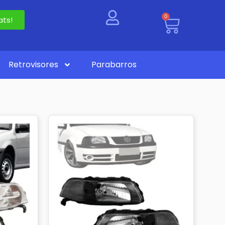
0
ts!
Retrovisores
Parabarros