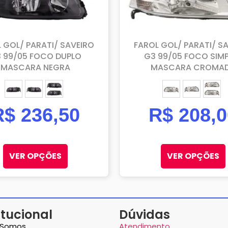
 GOL/ PARATI/ SAVEIRO
FAROL GOL/ PARATI/ S
 99/05 FOCO DUPLO
G3 99/05 FOCO SIMP
MASCARA NEGRA
MASCARA CROMA
ESQUERDO (MOTORISTA)
DIREITO (PASSAGEIRO)
PAR
ESQUERDO (MO
DIREITO (
PAR
R$
236,50
R$
208,0
VER OPÇÕES
VER OPÇÕES
itucional
Dúvidas
Somos
Atendimento