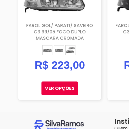
FAROL GOL/ PARATI/ SAVEIRO
FAROL
G3 99/05 FOCO DUPLO
G3
MASCARA CROMADA
ESQUERDO (MOTORISTA)
DIREITO (PASSAGEIRO)
PAR
R$
223,00
VER OPÇÕES
Inst
Quem 