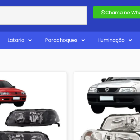
Chama no Wha
Lataria
Parachoques
Iluminação