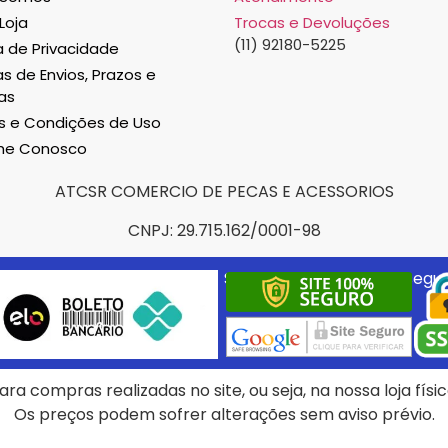
Loja
Trocas e Devoluções
(11) 92180-5225
ca de Privacidade
as de Envios, Prazos e
as
 e Condições de Uso
lhe Conosco
ATCSR COMERCIO DE PECAS E ACESSORIOS
CNPJ: 29.715.162/0001-98
Selos e certificados de segu
ra compras realizadas no site, ou seja, na nossa loja fís
Os preços podem sofrer alterações sem aviso prévio.