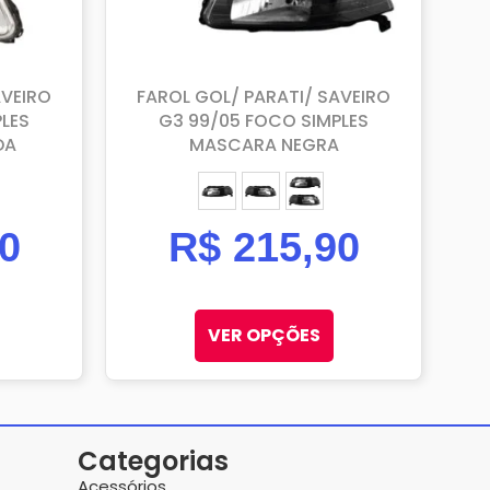
AVEIRO
FAROL GOL/ PARATI/ SAVEIRO
LES
G3 99/05 FOCO SIMPLES
DA
MASCARA NEGRA
TORISTA)
PASSAGEIRO)
ESQUERDO (MOTORISTA)
DIREITO (PASSAGEIRO)
PAR
0
R$
215,90
VER OPÇÕES
Categorias
Acessórios