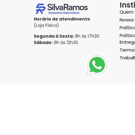
Inst
Quem 
Horário de atendimento
Nossa 
(Loja Física)
Políti
Polític
Segunda à Sexta:
8h às 17h30
Entreg
Sábado:
8h às 12h30
Termos
Traba
Formas de pagamento
Os preços são válidos pa