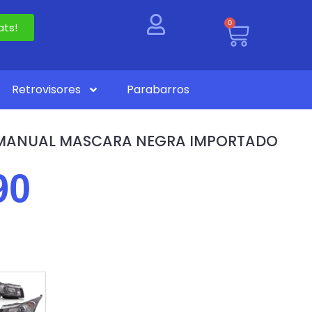
0
ts!
Retrovisores
Parabarros
4 MANUAL MASCARA NEGRA IMPORTADO
90
)
PASSAGEIRO)
PAR