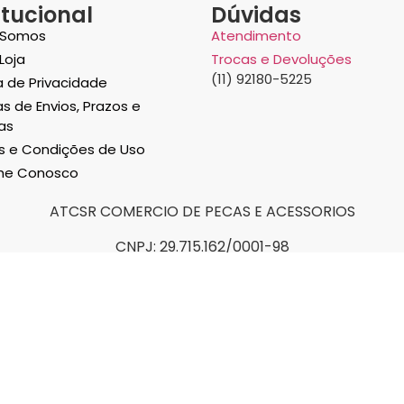
itucional
Dúvidas
Somos
Atendimento
Loja
Trocas e Devoluções
(11) 92180-5225
ca de Privacidade
as de Envios, Prazos e
as
 e Condições de Uso
lhe Conosco
ATCSR COMERCIO DE PECAS E ACESSORIOS
CNPJ: 29.715.162/0001-98
Selos e certificados de segu
ra compras realizadas no site, ou seja, na nossa loja fís