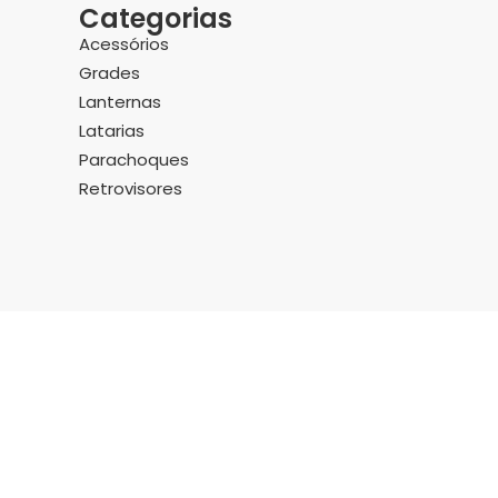
Categorias
Acessórios
Grades
Lanternas
Latarias
Parachoques
Retrovisores
rança
ica podem ser diferentes.