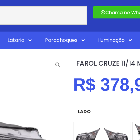
Chama no Wha
Lataria
Parachoques
Iluminação
FAROL CRUZE 11/1
R$
378,
LADO
ESQUERDO (MOTORISTA
DIREITO (