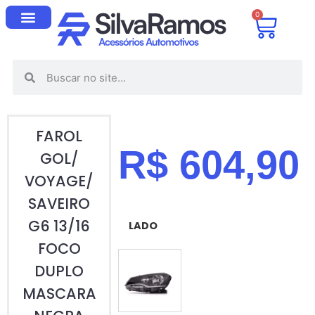
0
FAROL
R$
604,90
GOL/
VOYAGE/
SAVEIRO
G6 13/16
LADO
FOCO
DUPLO
ESQUERDO (MOTORISTA)
MASCARA