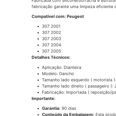
Fabricada com silicone/borracha e estrutur
fabricação garante uma limpeza eficiente 
Compatível com: Peugeot
307 2001
307 2002
307 2003
307 2004
307 2005
Detalhes Técnicos:
Aplicação: Dianteira
Modelo: Gancho
Tamanho lado esquerdo ( motorista )
Tamanho lado direito ( passageiro ): 
Fabricação: Importada ( reposição/par
Importante:
Garantia:
90 dias
Conteúdo da Embalagem:
Este prod