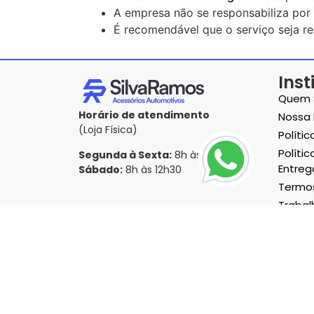
A empresa não se responsabiliza por 
É recomendável que o serviço seja rea
Inst
Quem 
Horário de atendimento
Nossa 
(Loja Física)
Políti
Polític
Segunda à Sexta:
8h às 17h30
Entreg
Sábado:
8h às 12h30
Termos
Traba
Formas de pagamento