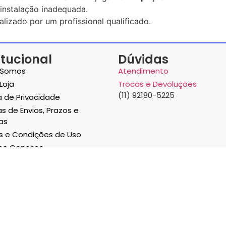
instalação inadequada.
lizado por um profissional qualificado.
itucional
Dúvidas
Somos
Atendimento
Loja
Trocas e Devoluções
(11) 92180-5225
ca de Privacidade
as de Envios, Prazos e
as
 e Condições de Uso
lhe Conosco
ATCSR COMERCIO DE PECAS E ACESSORIOS
CNPJ: 29.715.162/0001-98
Selos e certificados de segu