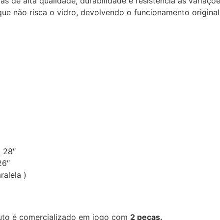
as de alta qualidade, durabilidade e resistência às variaçõ
que não risca o vidro, devolvendo o funcionamento origina
: 28″
26″
alela )
uto é comercializado em jogo com
2 peças.