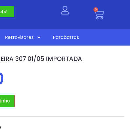
0
ts!
Retrovisores
Parabarros
EIRA 307 01/05 IMPORTADA
0
rinho
O