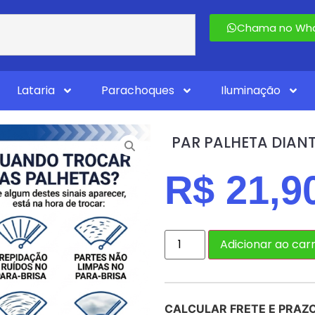
Chama no Wha
Lataria
Parachoques
Iluminação
PAR PALHETA DIANT
R$
21,9
Adicionar ao car
CALCULAR FRETE E PRAZ