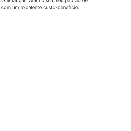
es climáticas. Além disso, seu padrão de
l com um excelente custo-benefício.