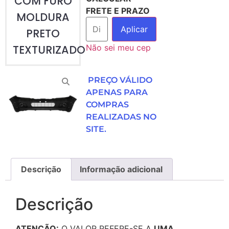
COM FURO
FRETE E PRAZO
MOLDURA
Aplicar
PRETO
Não sei meu cep
TEXTURIZADO
PREÇO VÁLIDO
APENAS PARA
COMPRAS
REALIZADAS NO
SITE.
Descrição
Informação adicional
Descrição
ATENÇÃO:
O VALOR REFERE-SE A
UMA