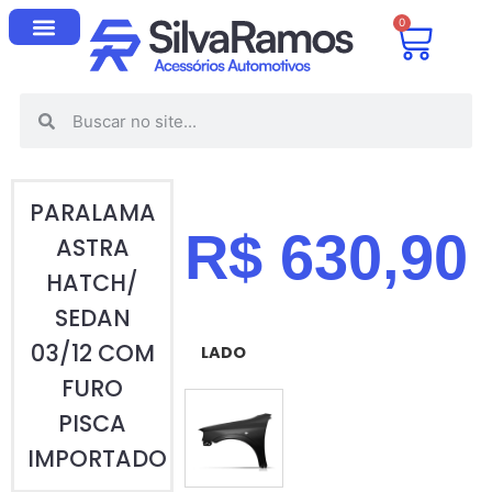
0
PARALAMA
R$
630,90
ASTRA
HATCH/
SEDAN
03/12 COM
LADO
FURO
PISCA
ESQUERDO (MOTORISTA)
IMPORTADO