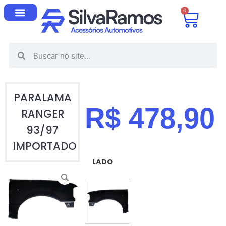
0
PARALAMA
R$
478,90
RANGER
93/97
IMPORTADO
LADO
ESQUERDO (MOTORISTA)