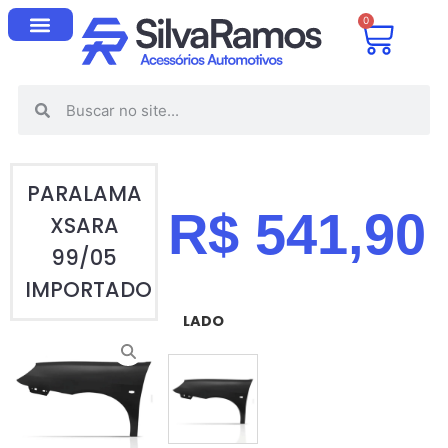
0
PARALAMA
R$
541,90
XSARA
99/05
IMPORTADO
LADO
ESQUERDO (MOTORISTA)