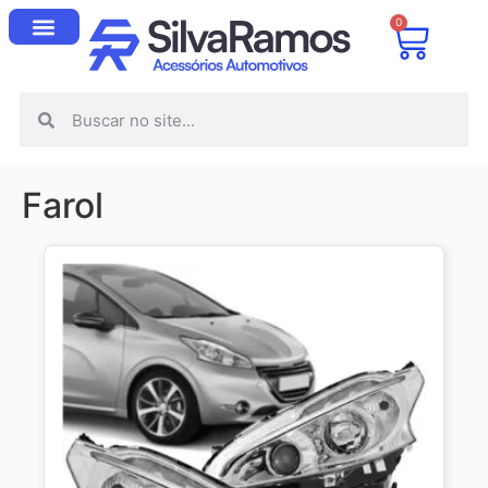
0
Farol