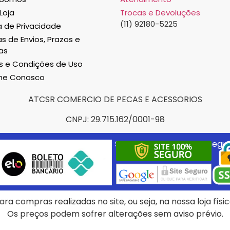
Loja
Trocas e Devoluções
(11) 92180-5225
ca de Privacidade
as de Envios, Prazos e
as
 e Condições de Uso
lhe Conosco
ATCSR COMERCIO DE PECAS E ACESSORIOS
CNPJ: 29.715.162/0001-98
Selos e certificados de segu
ra compras realizadas no site, ou seja, na nossa loja fís
Os preços podem sofrer alterações sem aviso prévio.