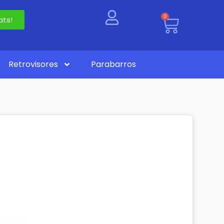
0
ts!
Retrovisores
Parabarros