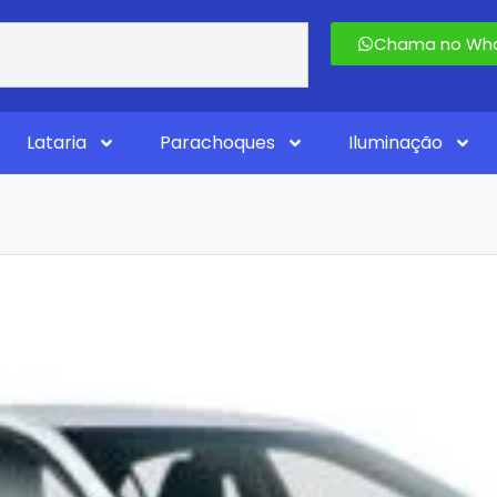
Chama no Wha
Lataria
Parachoques
Iluminação