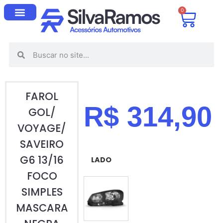
0
FAROL
R$
314,90
GOL/
VOYAGE/
SAVEIRO
G6 13/16
LADO
FOCO
SIMPLES
ESQUERDO (MOTORISTA)
MASCARA