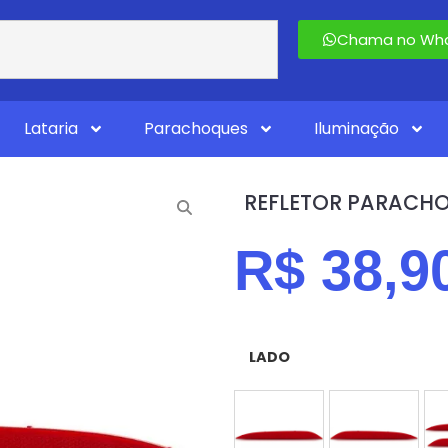
Chama no Wha
Lataria
Parachoques
Iluminação
REFLETOR PARACHO
R$
38,9
LADO
ESQUERDO (MOTORISTA
DIREITO (