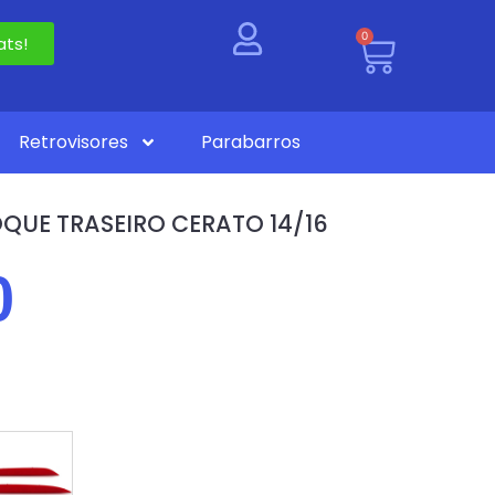
0
ts!
Retrovisores
Parabarros
QUE TRASEIRO CERATO 14/16
0
)
PASSAGEIRO)
PAR