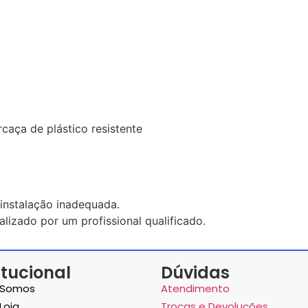
rcaça de plástico resistente
instalação inadequada.
lizado por um profissional qualificado.
itucional
Dúvidas
Somos
Atendimento
Loja
Trocas e Devoluções